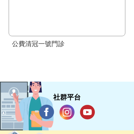
公費清冠一號門診
社群平台