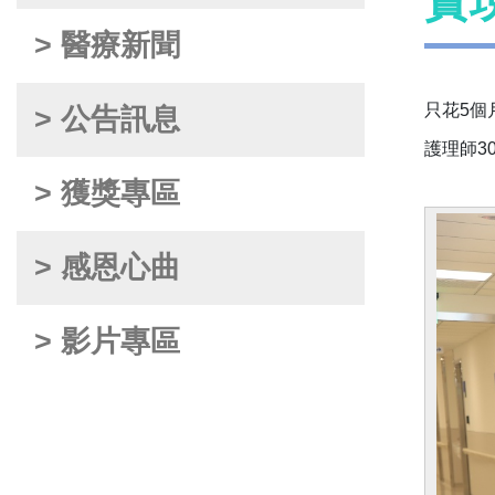
實
> 醫療新聞
只花5個
> 公告訊息
護理師3
> 獲獎專區
> 感恩心曲
> 影片專區