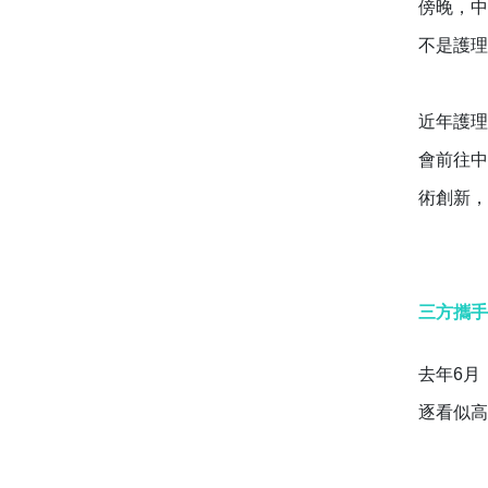
傍晚，中
不是護理
近年護理
會前往中
術創新，
三方攜手
去年6月
逐看似高