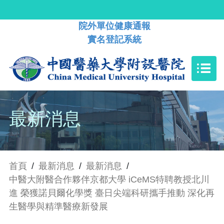
院外單位健康通報
實名登記系統
最新消息
首頁
/
最新消息
/
最新消息
/
中醫大附醫合作夥伴京都大學 iCeMS特聘教授北川
進 榮獲諾貝爾化學獎 臺日尖端科研攜手推動 深化再
生醫學與精準醫療新發展