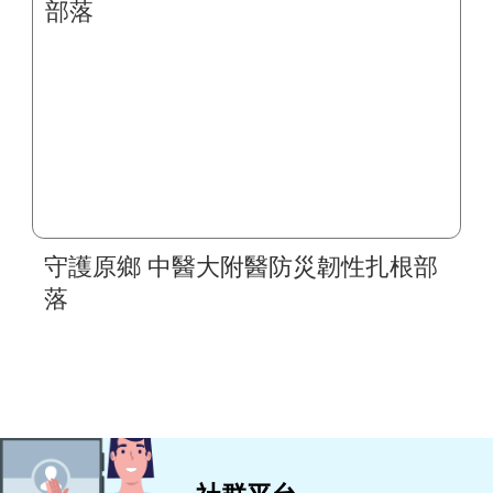
守護原鄉 中醫大附醫防災韌性扎根部
落