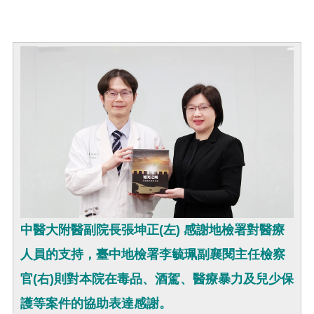
中醫大附醫副院長張坤正(左) 感謝地檢署對醫療
人員的支持，臺中地檢署李毓珮副襄閱主任檢察
官(右)則對本院在毒品、酒駕、醫療暴力及兒少保
護等案件的協助表達感謝。