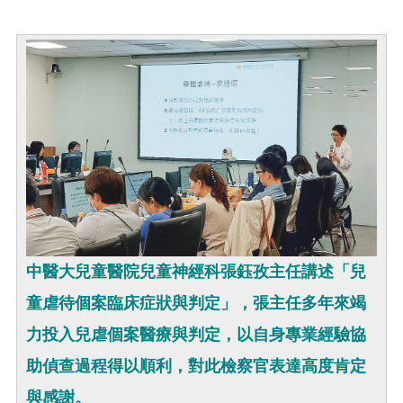
中醫大兒童醫院兒童神經科張鈺孜主任講述「兒
童虐待個案臨床症狀與判定」，張主任多年來竭
力投入兒虐個案醫療與判定，以自身專業經驗協
助偵查過程得以順利，對此檢察官表達高度肯定
與感謝。