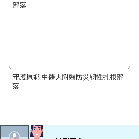
守護原鄉 中醫大附醫防災韌性扎根部
落