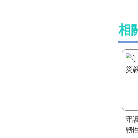
相
守
韌