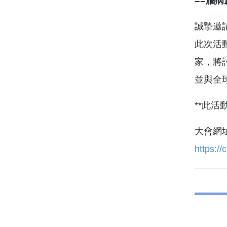
==腦病
誠摯邀請
此次活
家，將
並與全
**此活
大會網址
https:/