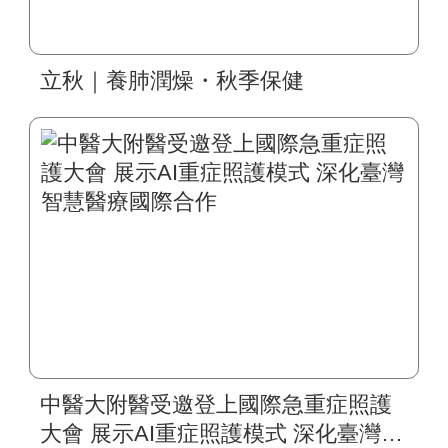
立秋｜養肺潤燥・秋季保健
中醫大附醫受邀登上國際急重症照護
大會 展示AI重症照護模式 深化臺灣智