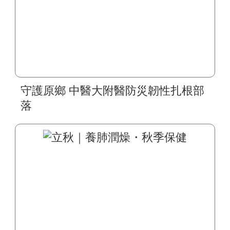
守護原鄉 中醫大附醫防災韌性扎根部
落