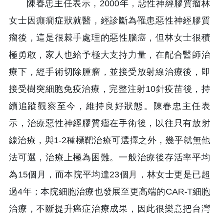
陳春忠主任表示，2000年，惡性神經膠質瘤林
女士因癲癇症狀就醫，經診斷為罹患惡性神經膠質
瘤後，這是很棘手處理的惡性腦癌，但林女士很積
極勇敢，家人也給予極大支持力量，在配合醫師治
療下，經手術切除腫瘤，並接受放射線治療後，即
接受樹突細胞免疫治療，完整注射10針疫苗後，持
續追蹤觀察至今，維持良好狀態。陳春忠主任表
示，治療惡性神經膠質瘤在手術後，以往只有放射
線治療，與1-2種標靶治療可選擇之外，幾乎就無他
法可選，治療上極為困難。一般治療後存活率平均
為15個月，而本院平均達23個月，林女士更是已超
過4年；本院細胞治療也發展至更高端的CAR-T細胞
治療，不斷提升癌症治療成果，因此很樂意把台灣