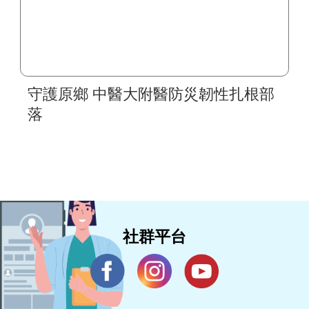
守護原鄉 中醫大附醫防災韌性扎根部
落
社群平台