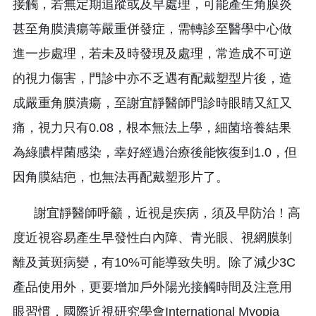
接觸，若無定期追蹤或及早處理，可能產生角膜炎
甚至角膜潰瘍等嚴重併發症，需轉診至醫學中心做
進一步處理，若未及時發現及處理，常造成不可逆
的視力傷害，門診中亦不乏遇有配戴塑型片後，造
成嚴重角膜潰瘍，至謝宜靜醫師門診時眼睛又紅又
痛，視力只有0.08，根本無法上學，細菌培養結果
為綠膿桿菌感染，幸好經過治療後能恢復到1.0，但
因角膜結疤，也無法再配戴塑形片了。
謝宜靜醫師呼籲，近視是疾病，須及早防治！高
度近視容易產生早發性白內障、青光眼、視網膜剝
離及黃斑病變，有10%可能導致失明。除了減少3C
產品使用外，更要增加戶外陽光接觸時間及注意用
眼習慣，國際近視研究學會International Myopia