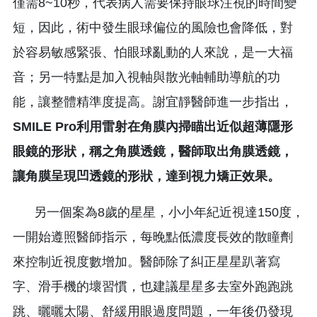
僅需8~10秒，代表病人需要保持眼球注視的時間變
短，因此，術中發生眼球偏位的風險也會降低，對
於容易敏感緊張、怕眼球亂動的人來說，是一大福
音；另一特點是加入視軸與散光軸輔助導航的功
能，讓整體精準度提高。謝宜靜醫師進一步指出，
SMILE
P
ro
利用雷射在角膜內掃瞄出近似超薄隱形
眼鏡的形狀，稱之角膜透鏡，醫師取出角膜透鏡，
讓角膜呈現凹透鏡的形狀，達到視力矯正效果。
另一個案為8歲的星星，小小年紀近視達150度，
一開始遵照醫師指示，每晚點低濃度長效的散瞳劑
來控制近視度數增加。醫師除了糾正星星趴著寫
字、滑手機的壞習慣，也建議星星多去室外跑跑跳
跳、曬曬太陽、舒緩用眼過度問題，一年後仍發現