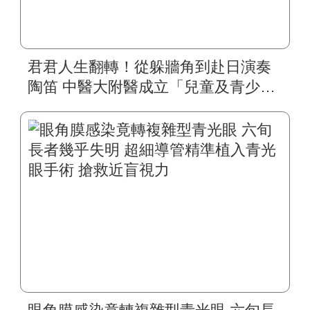
君君人生翻轉！從躲牆角到赴日演奏
陶笛 中醫大附醫成立「兒童及青少年
視覺復能中心」 跨科統合治療靈魂之
窗 特殊孩童不再霧茫茫