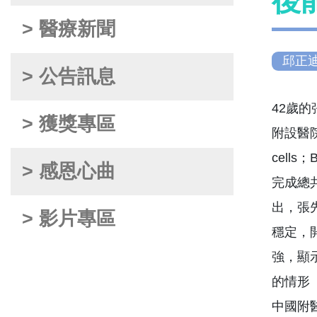
後
> 醫療新聞
邱正
> 公告訊息
42歲
> 獲獎專區
附設醫院急
cel
> 感恩心曲
完成總
出，張
> 影片專區
穩定，
強，顯
的情形
中國附