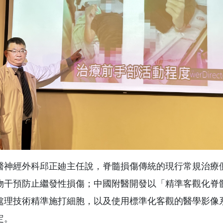
醫神經外科邱正廸主任說，脊髓損傷傳統的現行常規治療
物干預防止繼發性損傷；中國附醫開發以「精準客觀化脊
處理技術精準施打細胞，以及使用標準化客觀的醫學影像系
定。