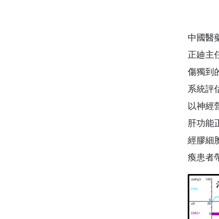
中國醫
正廸主
傷獨到
系統評
以神經
肝功能
經膠細
瘓患者