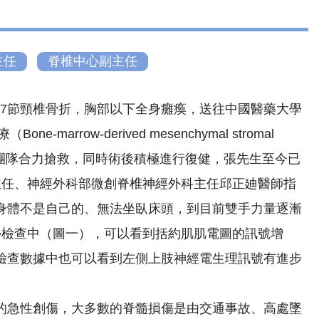
主任
脊椎中心副主任
5到7節頸椎骨折，胸部以下全身癱瘓，送往中國醫藥大學
row-derived mesenchymal stromal
等專家團隊合力搶救，同時術後積極進行復健，張先生至今已
主任、神經外科部微創脊椎神經外科主任邱正廸醫師指
身體不是自己的、無法坐臥床頭，到目前雙手力量逐漸
學檢查中（圖一），可以看到括約肌肌電圖的訊號增
檢查數據中也可以看到左側上肢神經電生理訊號有進步
的急性創傷，大多數的脊髓損傷是由交通事故、高處墜