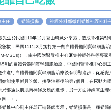
能靠自己吃飯
迪主任
脊髓損傷
神經外科部微創脊椎神經外科
的張先生於民國110年12月登山時意外墜落，造成脊椎第
救，民國111年3月施打第一劑自體骨髓間質幹細胞治療（Bone-mar
ls；BM-MSCs)），由中國附醫脊椎中心匯集神經外科
共5劑的自體骨髓間質幹細胞治療，中國附醫脊椎中心副
先生進行自體骨髓間質幹細胞治療後有明顯進步：從感覺
開始能使用輔具吃飯。接受治療後的第7個月，在尿動力
示局部逼尿肌肌肉神經反應的進步，另一方面神經電生理
（圖二）。
醫脊椎中心副主任邱正廸醫師表示，脊髓損傷是一種脊髓