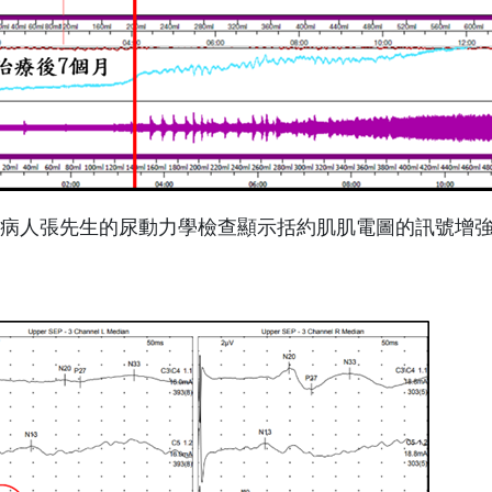
: 病人張先生的尿動力學檢查顯示括約肌肌電圖的訊號增