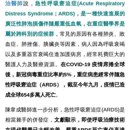
治醫師
說，
急性呼吸窘迫症(Acute Respiratory
Distress Syndrome；ARDS)，是一種快速進展的
廣泛性肺泡損傷伴隨嚴重低血氧，在重症醫學界是
屬於跨科別的症候群
，常見的原因有各種肺炎、敗
血症、肺挫傷、胰臟炎等因素，病人因為呼吸衰竭
以及多重器官衰竭住進加護病房，經常耗費巨大的
醫護人力及醫療資源。
在COVID-19 疫情席捲全球
後，新冠病毒重症比率約5%，重症病患經常伴隨急
性呼吸窘迫症（ARDS），截至今年九月，疫情已造
成全球654多萬人死亡
。
陳韋成醫師進一步分析，急性呼吸窘迫症(ARDS)是
相當棘手的併發症，
文獻顯示，即使呼吸治療技術
在現代醫學已大幅改善，嚴重ARDS死亡率仍高達