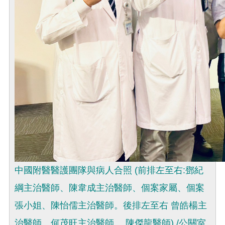
中國附醫醫護團隊與病人合照 (前排左至右:鄧紀
綱主治醫師、陳韋成主治醫師、個案家屬、個案
張小姐、陳怡儒主治醫師。後排左至右 曾皓楊主
治醫師、何茂旺主治醫師 、陳傑龍醫師) /公關室