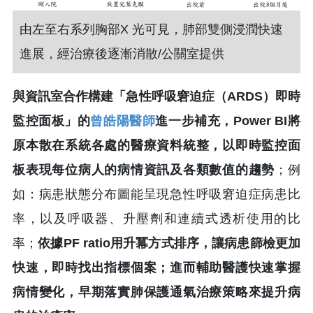
由左至右系列胸部X 光可見，肺部雙側浸潤快速
進展，經治療後逐漸消散/公關室提供
與資訊室合作構建「急性呼吸窘迫症（ARDS）即時
監控面板」的
曾皓陽醫師
進一步補充，Power BI將
原本散在系統各處的醫療資料統整，以即時監控面
板表現每位病人的病情資訊及各類數值的趨勢
；例
如：病患狀態分布圖能呈現急性呼吸窘迫症病患比
率，以及呼吸器、升壓劑和連續式透析使用的比
率；
依據PF ratio用升冪方式排序，讓病患篩檢更加
快速，即時找出指標個案；進而輔助醫護快速掌握
病情變化，早期落實肺保護通氣治療策略來提升病