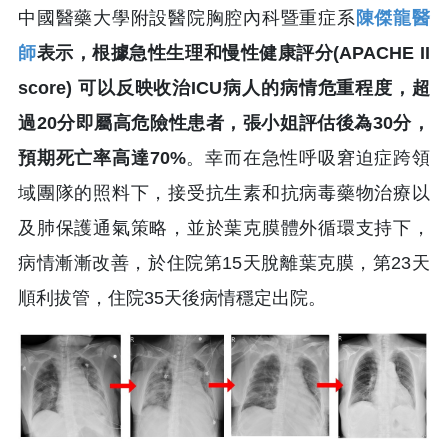
中國醫藥大學附設醫院胸腔內科暨重症系
陳傑龍醫
師
表示，根據急性生理和慢性健康評分(APACHE II
score) 可以反映收治ICU病人的病情危重程度，超
過20分即屬高危險性患者，張小姐評估後為30分，
預期死亡率高達70%
。幸而在急性呼吸窘迫症跨領
域團隊的照料下，接受抗生素和抗病毒藥物治療以
及肺保護通氣策略，並於葉克膜體外循環支持下，
病情漸漸改善，於住院第15天脫離葉克膜，第23天
順利拔管，住院35天後病情穩定出院。