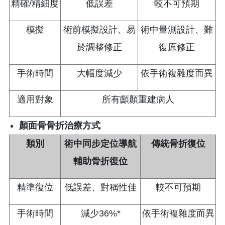
精確/精細度
低誤差
較不可預期
模擬
術前模擬設計、易
術中量測設計、難
於調整修正
復原修正
手術時間
大幅度減少
依手術複雜度而異
適用對象
所有顱顏重建病人
顏面骨骨折治療方式
類別
術中同步定位導航
傳統骨折復位
輔助骨折復位
精準復位
低誤差、對稱性佳
較不可預期
手術時間
減少36%*
依手術複雜度而異