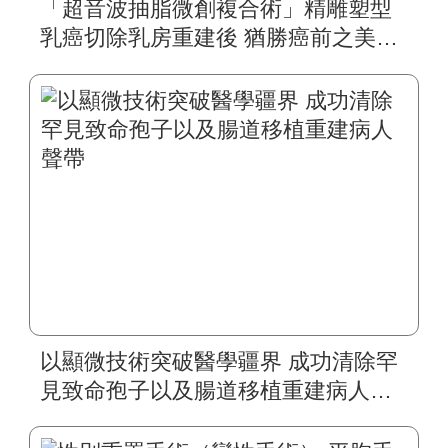
「超音波抽脂微創複合術」精雕塑型
乳癌切除乳房重建後 猶勝癌前之美的
關鍵 術後兩天即可外出 恢復美麗自信
以顯微技術突破醫學疆界 成功清除罕
見致命孢子以及腸道移植重建病人聲
帶