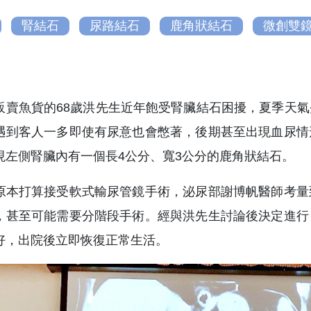
腎結石
尿路結石
鹿角狀結石
微創雙
販賣魚貨的68歲洪先生近年飽受腎臟結石困擾，夏季天
遇到客人一多即使有尿意也會憋著，後期甚至出現血尿情
現左側腎臟內有一個長4公分、寬3公分的鹿角狀結石。
原本打算接受軟式輸尿管鏡手術，泌尿部謝博帆醫師考量
，甚至可能需要分階段手術。經與洪先生討論後決定進行
好，出院後立即恢復正常生活。