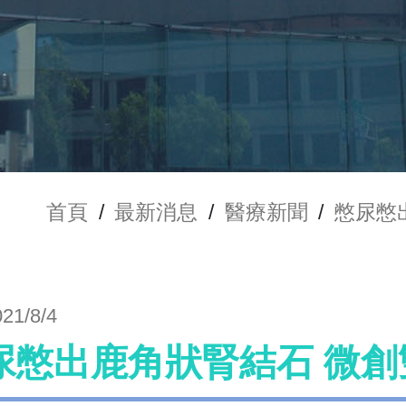
首頁
/
最新消息
/
醫療新聞
/
憋尿憋
021/8/4
尿憋出鹿角狀腎結石 微