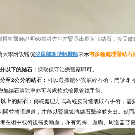
謝博帆醫師說明68歲洪先生左腎長出鹿角狀結石，接受微
藥大學附設醫院
泌尿部謝博帆醫師
表示
有多種處理腎結石
5公分以下的結石：
採取保守治療觀察即可。
5公分至2公分的結石
：
可以選擇體外震波碎石術，門診即可
增加結石清除率亦可考慮軟式輸尿管鏡手術。
分以上的結石
：
傳統處理方式為經皮腎造廔取石手術，需
切開並擴張通道，才能以腎臟鏡將結石擊碎並夾出。然而
患者在術中或術後需要輸血，亦有氣胸、血胸、周邊器官