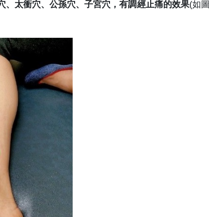
穴、太衝穴、公孫穴、子宮穴，有調經止痛的效果
(如圖