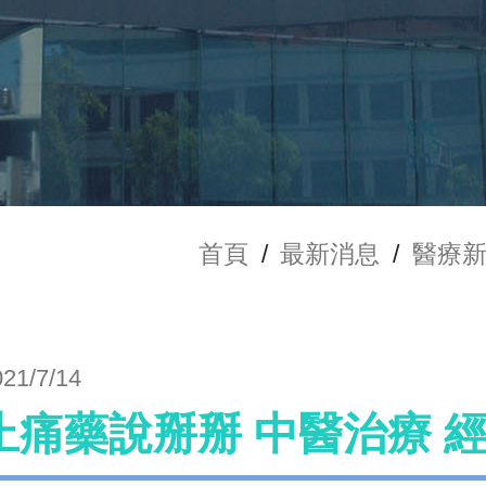
首頁
/
最新消息
/
醫療
021/7/14
止痛藥說掰掰 中醫治療 