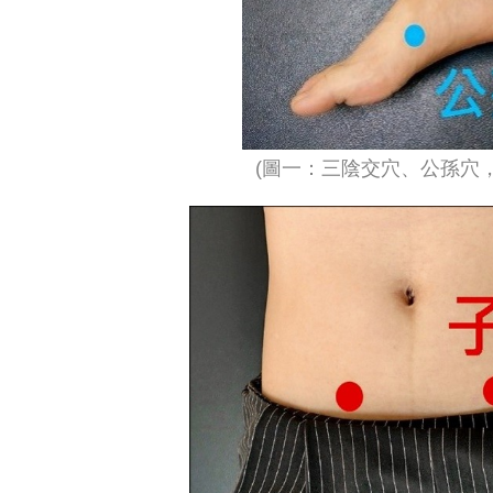
(圖一：三陰交穴、公孫穴