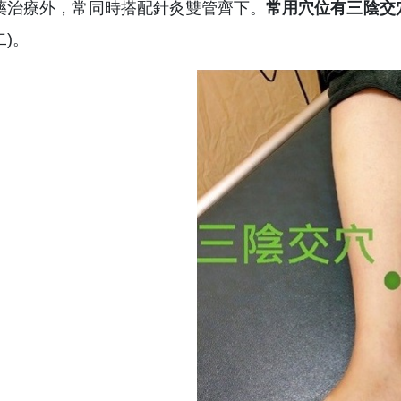
藥治療外，常同時搭配針灸雙管齊下。
常用穴位有三陰交
)。