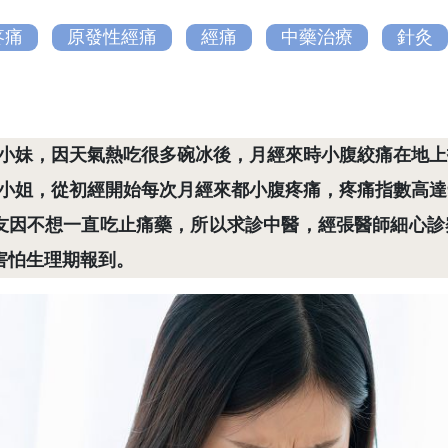
疼痛
原發性經痛
經痛
中藥治療
針灸
小妹，因天氣熱吃很多碗冰後，月經來時小腹絞痛在地上
小姐，從初經開始每次月經來都小腹疼痛，疼痛指數高達9
友因不想一直吃止痛藥，所以求診中醫，經張醫師細心診
害怕生理期報到。