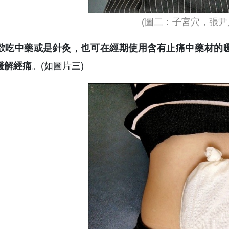
(圖二：子宮穴，張尹
歡吃中藥或是針灸，也可在經期使用含有止痛中藥材的
緩解經痛
。(如圖片三)