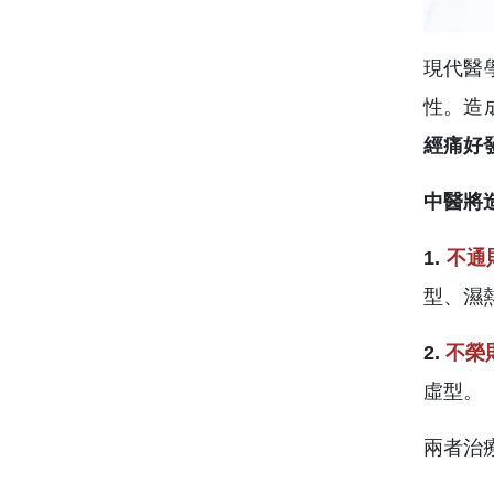
現代醫
性。造
經痛好
中醫將
1.
不通
型、濕
2.
不榮
虛型。
兩者治