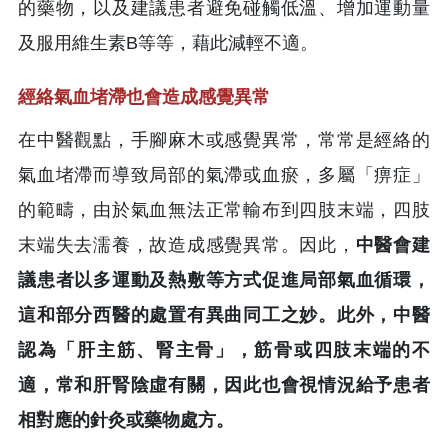
的藥物，以及建議患者避免碰觸低溫、增加運動量
及服用維生素B等等，藉此減輕不適。
經絡氣血堵滯也會造成感覺異常
在中醫觀點，手腳麻木或感覺異常，常常是經絡的
氣血堵滯而導致局部的氣滯或血瘀，多屬「痹症」
的範疇，由於氣血無法正常輸布到四肢末端，四肢
末端失去濡養，故造成感覺異常。因此，
中醫會建
議患者以多運動及熱敷等方式促進局部氣血循環，
這和部分西醫的處置有異曲同工之妙。此外，中醫
認為「肝主筋、腎主骨」，筋骨或四肢末端的不
適，常和肝腎陰虛有關，因此也會視情況給予患者
相對應的針灸或藥物處方。