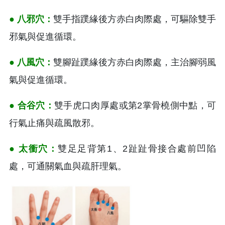
● 八邪穴：
雙手指蹼緣後方赤白肉際處，可驅除雙手
邪氣與促進循環。
● 八風穴：
雙腳趾蹼緣後方赤白肉際處，主治腳弱風
氣與促進循環。
● 合谷穴：
雙手虎口肉厚處或第2掌骨橈側中點，可
行氣止痛與疏風散邪。
● 太衝穴：
雙足足背第1、2趾趾骨接合處前凹陷
處，可通關氣血與疏肝理氣。