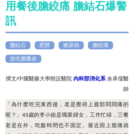
用餐後膽絞痛 膽結石爆警
訊
膽結石
肥胖
糖尿病
膽絞痛
急性膽囊炎
撰文/中國醫藥大學附設醫院
內科部消化系
余承儒醫
師
「為什麼吃完東西後，老是覺得上腹部悶悶痛的
呢？」43歲的李小姐是職業婦女，工作忙碌，三餐
老是在外，吃飯時間也不固定。最近因上腹痛就