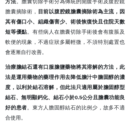
方法
。膽囊切除手術分為傳統的開腹手術及腹腔鏡
膽囊摘除術，
目前以腹腔鏡膽囊摘除術為主流，因
其有傷口小、組織傷害少、術後恢復快且住院天數
短等優點
。有些病人在膽囊切除手術後會有腹脹及
軟便的現象，不過症狀多屬輕微，不須特別處置也
會逐漸自行改善。
治療膽結石還有口服膽鹽藥物將其溶解的方法，此
法是運用藥物的藥理作用去降低膽汁中膽固醇的濃
度，以利於結石溶解，但此法只適用屬於膽固醇型
結石、無明顯鈣化、結石小於0.5公分且膽囊功能良
好的患者
。東方人膽固醇結石的比例少，故多不適
合使用。