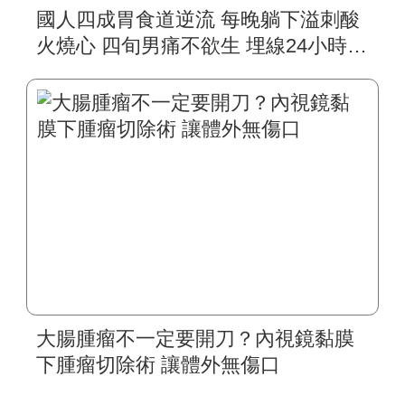
國人四成胃食道逆流 每晚躺下溢刺酸
火燒心 四旬男痛不欲生 埋線24小時動
態監測 精準發現問題 六旬長者上腹部
悶痛 以為赤酸跑遍醫院檢查 埋線96小
時無線監測 發現問題不在腸胃
大腸腫瘤不一定要開刀？內視鏡黏膜
下腫瘤切除術 讓體外無傷口