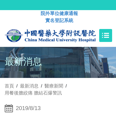
院外單位健康通報
實名登記系統
最新消息
首頁
/
最新消息
/
醫療新聞
/
用餐後膽絞痛 膽結石爆警訊
2019/8/13