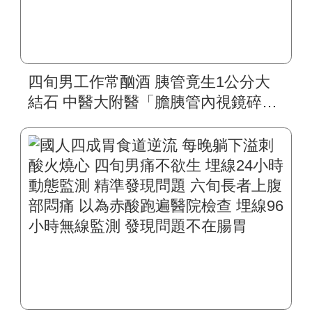
四旬男工作常酗酒 胰管竟生1公分大
結石 中醫大附醫「膽胰管內視鏡碎
石」 精準擊破頑固結石 無需住院、無
副作用 戒酒重拾健康人生