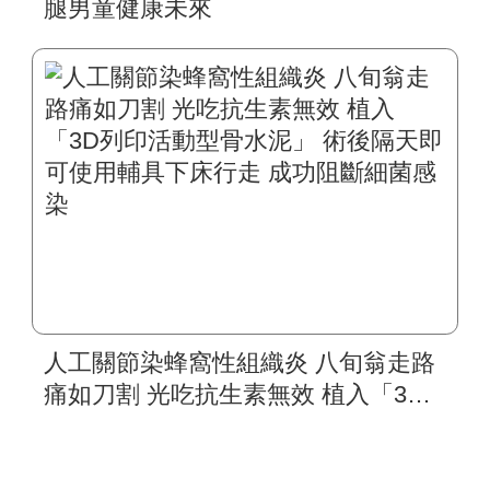
腿男童健康未來
人工關節染蜂窩性組織炎 八旬翁走路
痛如刀割 光吃抗生素無效 植入「3D
列印活動型骨水泥」 術後隔天即可使
用輔具下床行走 成功阻斷細菌感染