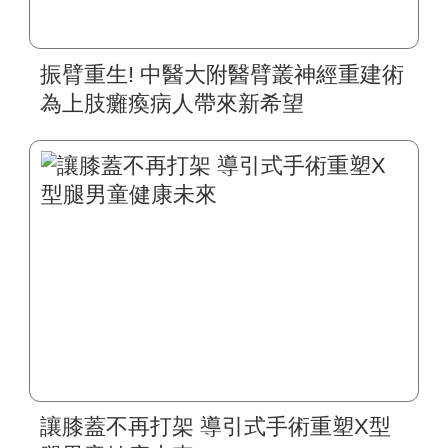
振臂重生! 中醫大附醫臂叢神經重建術
為上肢癱瘓病人帶來新希望
讓膝蓋不再打架 導引式手術重塑X型