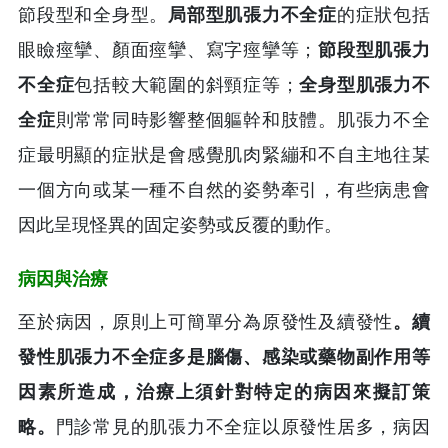
節段型和全身型。
局部型肌張力不全症
的症狀包括
眼瞼痙攣、顏面痙攣、寫字痙攣等；
節段型肌張力
不全症
包括較大範圍的斜頸症等；
全身型肌張力不
全症
則常常同時影響整個軀幹和肢體。肌張力不全
症最明顯的症狀是會感覺肌肉緊繃和不自主地往某
一個方向或某一種不自然的姿勢牽引，有些病患會
因此呈現怪異的固定姿勢或反覆的動作。
病因與治療
至於病因，原則上可簡單分為原發性及續發性
。續
發性肌張力不全症多是腦傷、感染或藥物副作用等
因素所造成，治療上須針對特定的病因來擬訂策
略。
門診常見的肌張力不全症以原發性居多，病因