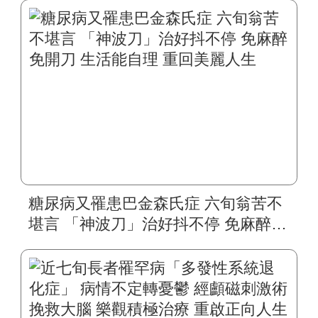
糖尿病又罹患巴金森氏症 六旬翁苦不
堪言 「神波刀」治好抖不停 免麻醉免
開刀 生活能自理 重回美麗人生