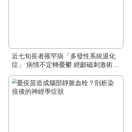
近七旬長者罹罕病「多發性系統退化
症」 病情不定轉憂鬱 經顱磁刺激術挽
救大腦 樂觀積極治療 重啟正向人生