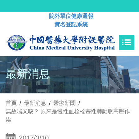
院外單位健康通報
實名登記系統
最新消息
首頁
/
最新消息
/
醫療新聞
/
無故喘又咳？ 原來是慢性血栓栓塞性肺動脈高壓作
祟
2017/3/10