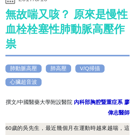
無故喘又咳？ 原來是慢性
血栓栓塞性肺動脈高壓作
祟
肺動脈高壓
肺高壓
V/Q掃描
心臟超音波
撰文/中國醫藥大學附設醫院
內科部胸腔暨重症系
廖
偉志醫師
60歲的吳先生，最近幾個月在運動時越來越喘，這