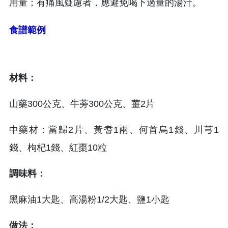
用量；有痛風疑慮者，應避免喝下過量的湯汁。
食譜範例
材料：
山藥300公克、牛蒡300公克、薑2片
中藥材：當歸2片、黃耆1兩、何首烏1錢、川芎1
錢、枸杞1錢、紅棗10粒
調味料：
黑麻油1大匙、高湯粉1/2大匙、鹽1小匙
做法：