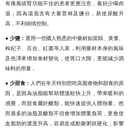
有痛風或腎功能不佳的患者更應注意，最好少喝肉
湯，因為湯底含有大量普林及鹽分，易使尿酸升
高，不利病情控制。
● 少鹽：
選用一些國人熟悉的中藥材如當歸、黃耆、
枸杞子、百合、紅棗等入菜，利用藥材本身的風味
及色澤來增加食材變化，使胃口大開，更能減少調
味料的用量，
● 少甜食：
人們在冬天特別想吃高脂食物和甜食的原
因，是因為油脂能幫助體溫較快上升，帶來暖和的
感覺，而甜食屬於醣類，能快速提供人體熱量。然
而過多的油脂及醣類不但會增加體重負荷，更會使
血脂肪的濃度升高，容易造成動脈粥狀硬化，影響