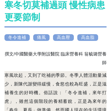
寒冬切莫補過頭 慢性病患
更要節制
冬令進補
痛風
高血壓
高血脂
撰文/中國醫藥大學附設醫院 臨床營養科 翁毓璐營養
師
寒風吹起，又到了吃補的季節。冬季人體活動量減
少，新陳代謝變得緩慢，食慾也較為旺盛，正是滋
補養生的好時機。俗話說：「冬令進補，來年打
虎」，雖然這個階段的養精蓄銳，正是為來年的
「春生、夏長」做準備，然而國人現在的生活環境