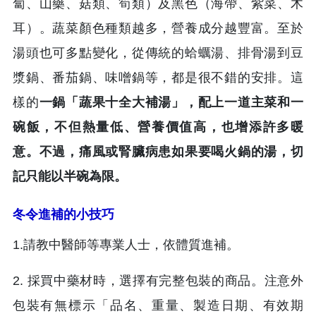
蔔、山藥、菇類、筍類）及黑色（海帶、紫菜、木
耳）。蔬菜顏色種類越多，營養成分越豐富。至於
湯頭也可多點變化，從傳統的蛤蠣湯、排骨湯到豆
漿鍋、番茄鍋、味噌鍋等，都是很不錯的安排。這
樣的
一鍋「蔬果十全大補湯」，配上一道主菜和一
碗飯，不但熱量低、營養價值高，也增添許多暖
意。不過，痛風或腎臟病患如果要喝火鍋的湯，切
記只能以半碗為限。
冬令進補的小技巧
1.請教中醫師等專業人士，依體質進補。
2. 採買中藥材時，選擇有完整包裝的商品。注意外
包裝有無標示「品名、重量、製造日期、有效期