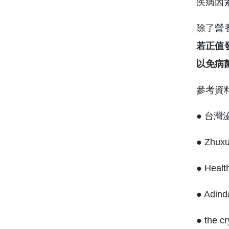
疾病因
除了營
若正值
以免病
參考資
● 台
● Zhuxu
● Healt
● Adinda
● the c