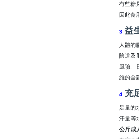
有些糖
因此食
益
3
人體的
陰道及
風險。
維的全
充
4
足量的
汗量等
公斤成