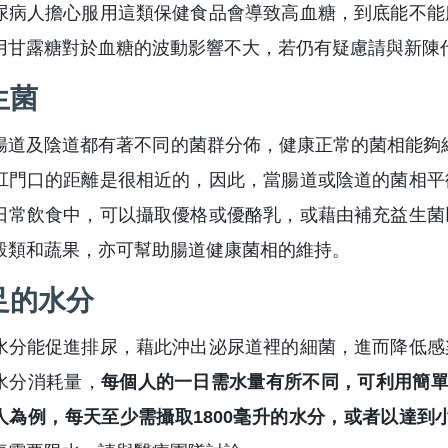
尿病人擔心服用這類保健食品會導致高血糖，到底能不能
用甘露糖對於血糖的波動影響不大，若仍有疑慮請與新陳
生菌
腸道及陰道都有著不同的菌群分佈，健康正常的菌相能夠
肛門口的距離是很相近的，因此，當腸道或陰道的菌相平
日常飲食中，可以攝取優格或優酪乳，或藉由補充益生菌
穀類和蔬果，亦可幫助腸道健康菌相的維持。
足的水分
水分能促進排尿，藉此沖出泌尿道裡的細菌，進而降低感
水分消耗量，
每個人的一日需水量有所不同，可利用簡單公
人為例，每天至少需攝取1800毫升的水分，或者以達到小便