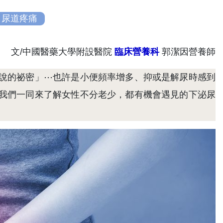
尿道疼痛
文/中國醫藥大學附設醫院
臨床營養科
郭潔因營養師
說的祕密」⋯也許是小便頻率增多、抑或是解尿時感到
我們一同來了解女性不分老少，都有機會遇見的下泌尿