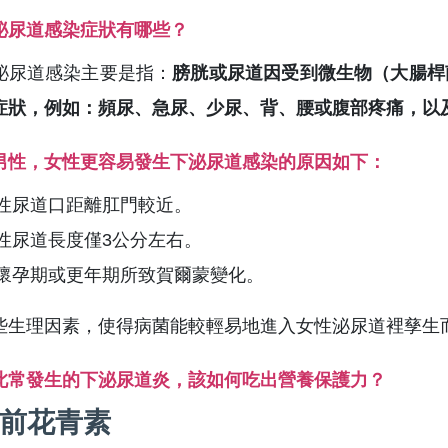
泌尿道感染症狀有哪些？
泌尿道感染主要是指：
膀胱或尿道因受到微生物（大腸桿
症狀，例如：頻尿、急尿、少尿、背、腰或腹部疼痛，以
男性，女性更容易發生下泌尿道感染的原因如下：
性尿道口距離肛門較近。
性尿道長度僅3公分左右。
懷孕期或更年期所致賀爾蒙變化。
些生理因素，使得病菌能較輕易地進入女性泌尿道裡孳生
此常發生的下泌尿道炎，該如何吃出營養保護力？
型前花青素