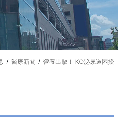
息
/
醫療新聞
/
營養出擊！ KO泌尿道困擾