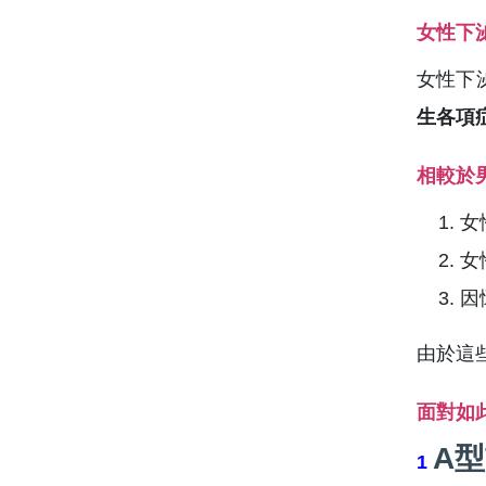
女性下
女性下
生各項
相較於
女
女
因
由於這
面對如
A
1