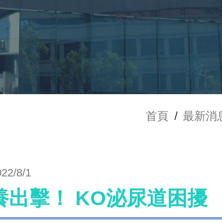
首頁
/
最新消
022/8/1
養出擊！ KO泌尿道困擾