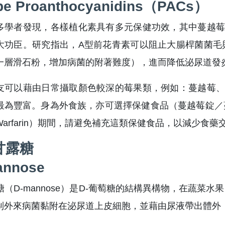
pe Proanthocyanidins（PACs）
多學者發現，各樣植化素具有多元保健功效，其中蔓越莓
大功臣。研究指出，A型前花青素可以阻止大腸桿菌菌毛
一層滑石粉，增加病菌的附著難度），進而降低泌尿道發
友可以藉由日常攝取顏色較深的莓果類，例如：蔓越莓、
最為豐富。身為外食族，亦可選擇保健食品（蔓越莓錠／
arfarin）期間，請避免補充這類保健食品，以減少食藥
甘露糖
annose
露糖（D-mannose）是D-葡萄糖的結構異構物，在蔬
制外來病菌黏附在泌尿道上皮細胞，並藉由尿液帶出體外