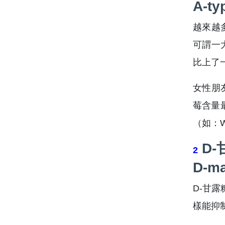
A-ty
越來越
可謂一
比上了
女性朋
莓含量
（如：W
D-
2
D-m
D-甘
樣能抑