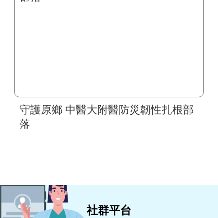
守護原鄉 中醫大附醫防災韌性扎根部
落
社群平台