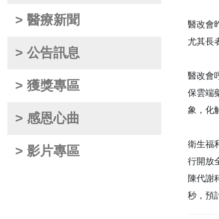
> 醫療新聞
醫改會
尤其長
> 公告訊息
醫改會
> 獲獎專區
保雲端
象，化
> 感恩心曲
衛生福
> 影片專區
行開放
陳代謝科
秒，預