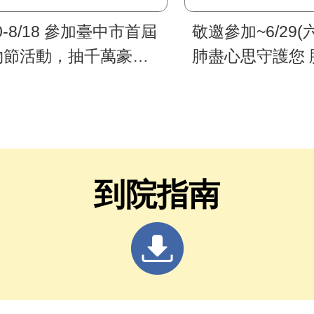
10-8/18 參加臺中市首屆
敬邀參加~6/29(六
物節活動，抽千萬豪
肺盡心思守護您 
、百萬名車等好禮
會
到院指南