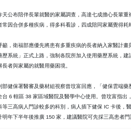
昨天公布陪伴長輩就醫的家屬調查，高達七成擔心長輩重
者常因合併多種疾病，得多科看診，四成陪同家屬覺得耗
呼籲，衛福部應優先將患有多重疾病的長者納入家醫計畫
藥歷系統」正式上路，強制各院所加入使用藥歷系統，建議
解長者與家屬的就醫用藥困境。
利部健保署醫審及藥材組視察曾玟富回應，「健保雲端藥歷
全台 6 轄區 38 家區域醫院及醫學中心使用。曾玟富
等三高病人門診較多的科別，病人插下健保 IC 卡後，醫師
計明年下半年後推廣 150 家，建議醫院可先採三高患者