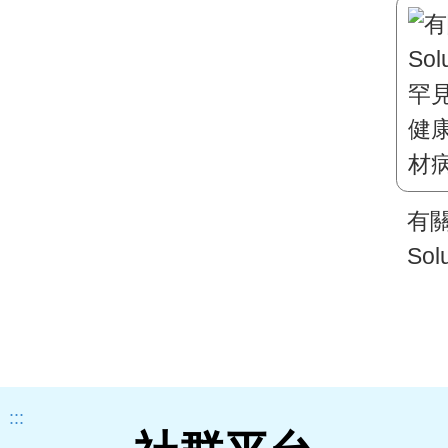
有關
Sol
罕
健
材
集
:::
貴