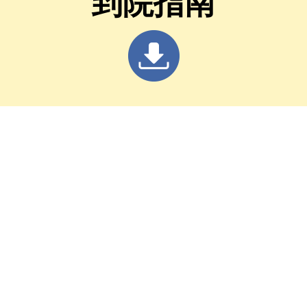
到院指南
寶貴意見。