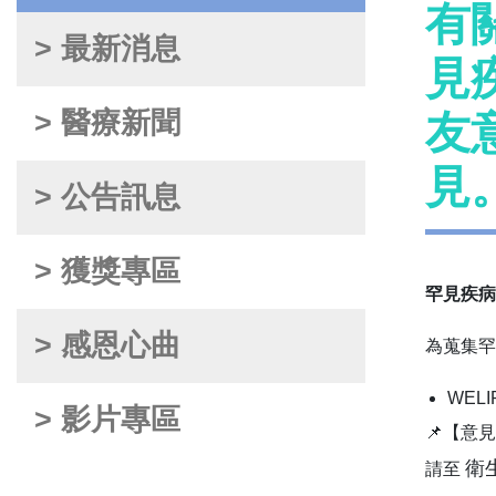
有關
> 最新消息
見
> 醫療新聞
友
見
> 公告訊息
> 獲獎專區
罕見疾病
> 感恩心曲
為蒐集罕
WELIR
> 影片專區
📌【意
衛
請至