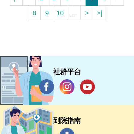
8
9
10
…
>
>|
社群平台
到院指南