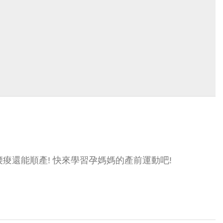
腰痠還能順產! 快來學習孕媽媽的產前運動吧!