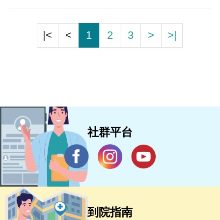
|<
<
1
2
3
>
>|
社群平台
到院指南