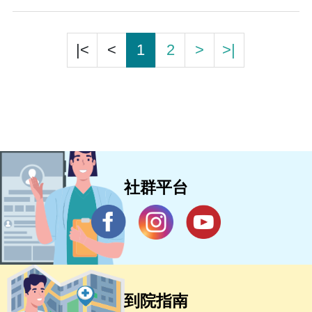
|<
<
1
2
>
>|
社群平台
到院指南