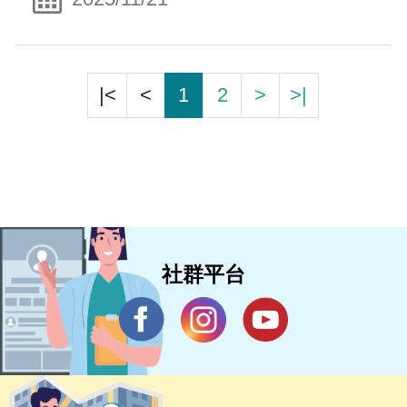
|<
<
1
2
>
>|
社群平台