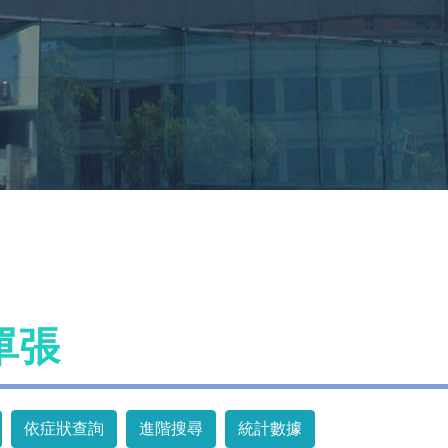
單張
依症狀查詢
進階搜尋
統計數據