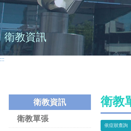
衛教資訊
:::
衛教
衛教資訊
衛教單張
依症狀查詢