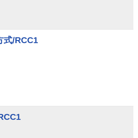
式/RCC1
CC1