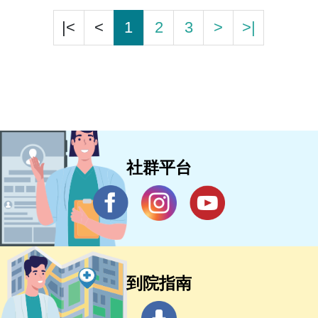
|<
<
1
2
3
>
>|
社群平台
到院指南