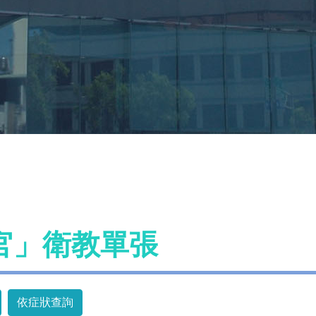
官」衛教單張
依症狀查詢