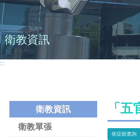
衛教資訊
:::
「五
衛教資訊
衛教單張
依症狀查詢