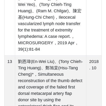
Wei Yeo)、(Tony Chieh-Ting
Huang)、(Ram M. Chilgar)、陳宏
基(Hung-Chi Chen)，Ileocecal
vascularized lymph node transfer
for the treatment of extremity
lymphedema: A case report.，
MICROSURGERY，2019 Apr，
39(1):81-84
13
劉恩瑋(En-Wei Liu)、(Tony Chieh-
2018
Ting Huang)、鄭旭棠(Hsu-Tang
. 10
Cheng)*，Simultaneous
reconstruction of the thumb defect
and coverage of the failed first
dorsal metacarpal artery flap
donor site by using the