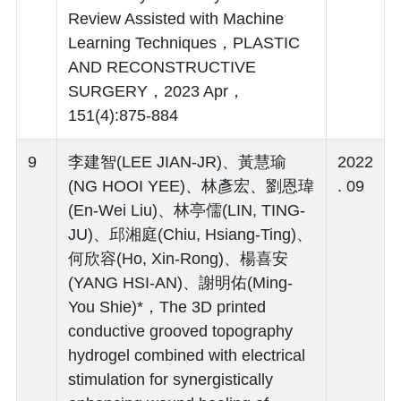
Review Assisted with Machine
Learning Techniques，PLASTIC
AND RECONSTRUCTIVE
SURGERY，2023 Apr，
151(4):875-884
9
李建智(LEE JIAN-JR)、黃慧瑜
2022
(NG HOOI YEE)、林彥宏、劉恩瑋
. 09
(En-Wei Liu)、林亭儒(LIN, TING-
JU)、邱湘庭(Chiu, Hsiang-Ting)、
何欣容(Ho, Xin-Rong)、楊喜安
(YANG HSI-AN)、謝明佑(Ming-
You Shie)*，The 3D printed
conductive grooved topography
hydrogel combined with electrical
stimulation for synergistically