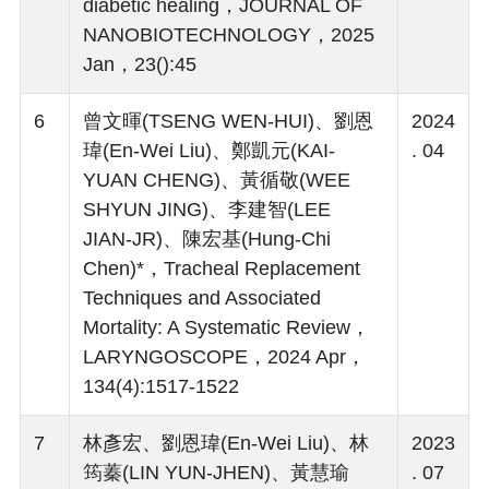
diabetic healing，JOURNAL OF
NANOBIOTECHNOLOGY，2025
Jan，23():45
6
曾文暉(TSENG WEN-HUI)、劉恩
2024
瑋(En-Wei Liu)、鄭凱元(KAI-
. 04
YUAN CHENG)、黃循敬(WEE
SHYUN JING)、李建智(LEE
JIAN-JR)、陳宏基(Hung-Chi
Chen)*，Tracheal Replacement
Techniques and Associated
Mortality: A Systematic Review，
LARYNGOSCOPE，2024 Apr，
134(4):1517-1522
7
林彥宏、劉恩瑋(En-Wei Liu)、林
2023
筠蓁(LIN YUN-JHEN)、黃慧瑜
. 07