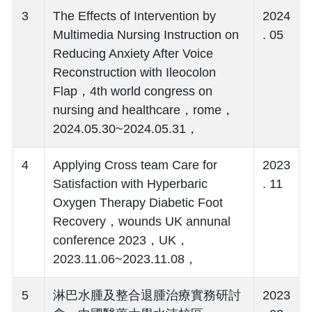
3
The Effects of Intervention by
2024
Multimedia Nursing Instruction on
. 05
Reducing Anxiety After Voice
Reconstruction with Ileocolon
Flap，4th world congress on
nursing and healthcare，rome，
2024.05.30~2024.05.31，
4
Applying Cross team Care for
2023
Satisfaction with Hyperbaric
. 11
Oxygen Therapy Diabetic Foot
Recovery，wounds UK annunal
conference 2023，UK，
2023.11.06~2023.11.08，
5
淋巴水腫及整合退腫治療實務研討
2023