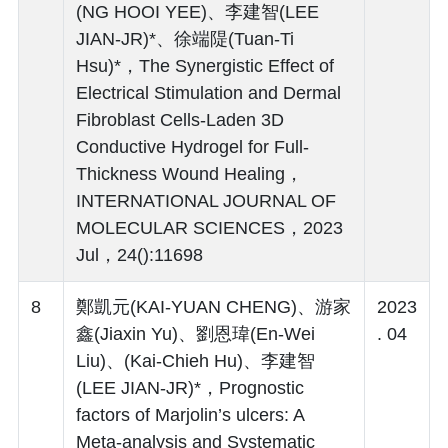
(NG HOOI YEE)、李建智(LEE
JIAN-JR)*、徐端隄(Tuan-Ti
Hsu)*，The Synergistic Effect of
Electrical Stimulation and Dermal
Fibroblast Cells-Laden 3D
Conductive Hydrogel for Full-
Thickness Wound Healing，
INTERNATIONAL JOURNAL OF
MOLECULAR SCIENCES，2023
Jul，24():11698
8
鄭凱元(KAI-YUAN CHENG)、游家
2023
鑫(Jiaxin Yu)、劉恩瑋(En-Wei
. 04
Liu)、(Kai-Chieh Hu)、李建智
(LEE JIAN-JR)*，Prognostic
factors of Marjolin’s ulcers: A
Meta-analysis and Systematic