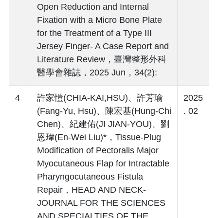
Open Reduction and Internal
Fixation with a Micro Bone Plate
for the Treatment of a Type III
Jersey Finger- A Case Report and
Literature Review，臺灣整形外科
醫學會雜誌，2025 Jun，34(2):
4
許家愷(CHIA-KAI,HSU)、許芳瑜
2025
(Fang-Yu, Hsu)、陳宏基(Hung-Chi
. 02
Chen)、紀建佑(JI JIAN-YOU)、劉
恩瑋(En-Wei Liu)*，Tissue-Plug
Modification of Pectoralis Major
Myocutaneous Flap for Intractable
Pharyngocutaneous Fistula
Repair，HEAD AND NECK-
JOURNAL FOR THE SCIENCES
AND SPECIALTIES OF THE