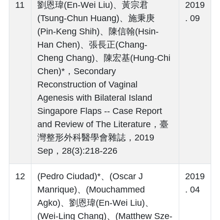
11
劉恩瑋(En-Wei Liu)、黃宗君
2019
(Tsung-Chun Huang)、施秉庚
. 09
(Pin-Keng Shih)、陳信翰(Hsin-
Han Chen)、張長正(Chang-
Cheng Chang)、陳宏基(Hung-Chi
Chen)*，Secondary
Reconstruction of Vaginal
Agenesis with Bilateral Island
Singapore Flaps -- Case Report
and Review of The Literature，臺
灣整形外科醫學會雜誌，2019
Sep，28(3):218-226
12
(Pedro Ciudad)*、(Oscar J
2019
Manrique)、(Mouchammed
. 04
Agko)、劉恩瑋(En-Wei Liu)、
(Wei-Ling Chang)、(Matthew Sze-