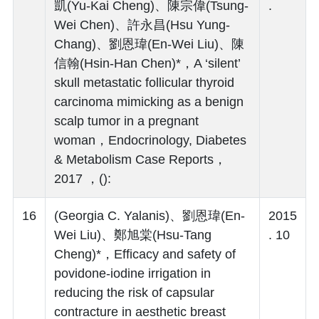
凱(Yu-Kai Cheng)、陳宗偉(Tsung-
.
Wei Chen)、許永昌(Hsu Yung-
Chang)、劉恩瑋(En-Wei Liu)、陳
信翰(Hsin-Han Chen)*，A ‘silent’
skull metastatic follicular thyroid
carcinoma mimicking as a benign
scalp tumor in a pregnant
woman，Endocrinology, Diabetes
& Metabolism Case Reports，
2017 ，():
16
(Georgia C. Yalanis)、劉恩瑋(En-
2015
Wei Liu)、鄭旭棠(Hsu-Tang
. 10
Cheng)*，Efficacy and safety of
povidone-iodine irrigation in
reducing the risk of capsular
contracture in aesthetic breast