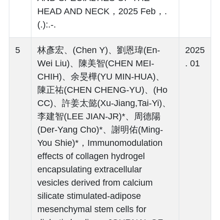
HEAD AND NECK，2025 Feb，.
(.):.-.
5
林彥宏、(Chen Y)、劉恩瑋(En-
2025
Wei Liu)、陳美智(CHEN MEI-
. 01
CHIH)、余旻樺(YU MIN-HUA)、
陳正祐(CHEN CHENG-YU)、(Ho
CC)、許姜太懿(Xu-Jiang,Tai-Yi)、
李建智(LEE JIAN-JR)*、周德陽
(Der-Yang Cho)*、謝明佑(Ming-
You Shie)*，Immunomodulation
effects of collagen hydrogel
encapsulating extracellular
vesicles derived from calcium
silicate stimulated-adipose
mesenchymal stem cells for