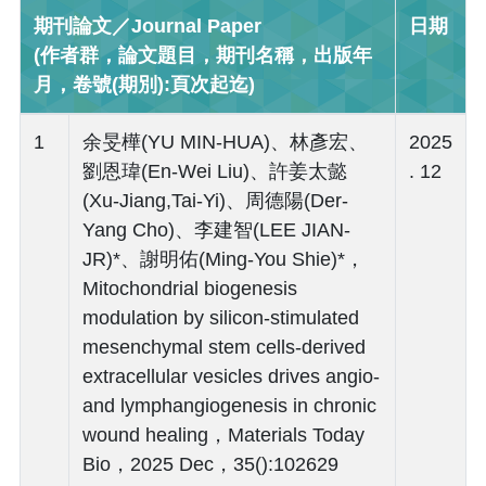
期刊論文／Journal Paper
日期
(作者群，論文題目，期刊名稱，出版年
月，卷號(期別):頁次起迄)
1
余旻樺(YU MIN-HUA)、林彥宏、
2025
劉恩瑋(En-Wei Liu)、許姜太懿
. 12
(Xu-Jiang,Tai-Yi)、周德陽(Der-
Yang Cho)、李建智(LEE JIAN-
JR)*、謝明佑(Ming-You Shie)*，
Mitochondrial biogenesis
modulation by silicon-stimulated
mesenchymal stem cells-derived
extracellular vesicles drives angio-
and lymphangiogenesis in chronic
wound healing，Materials Today
Bio，2025 Dec，35():102629