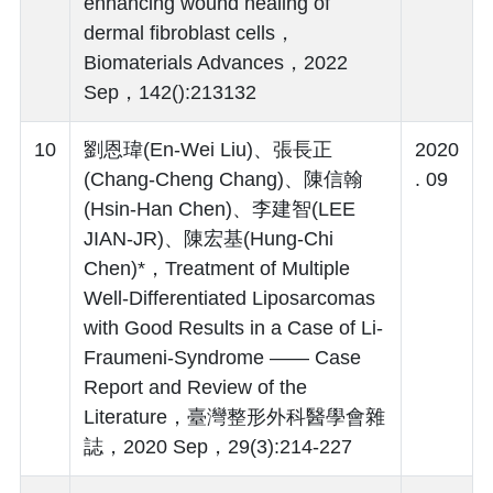
enhancing wound healing of
dermal fibroblast cells，
Biomaterials Advances，2022
Sep，142():213132
10
劉恩瑋(En-Wei Liu)、張長正
2020
(Chang-Cheng Chang)、陳信翰
. 09
(Hsin-Han Chen)、李建智(LEE
JIAN-JR)、陳宏基(Hung-Chi
Chen)*，Treatment of Multiple
Well-Differentiated Liposarcomas
with Good Results in a Case of Li-
Fraumeni-Syndrome ―― Case
Report and Review of the
Literature，臺灣整形外科醫學會雜
誌，2020 Sep，29(3):214-227