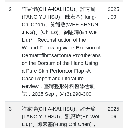
2
許家愷(CHIA-KAI,HSU)、許芳瑜
2025
(FANG YU HSU)、陳宏基(Hung-
. 09
Chi Chen)、黃循敬(WEE SHYUN
JING)、(Chi Lo)、劉恩瑋(En-Wei
Liu)*，Reconstruction of the
Wound Following Wide Excision of
Dermatofibrosarcoma Protuberans
on the Dorsum of the Hand Using
a Pure Skin Perforator Flap -A
Case Report and Literature
Review，臺灣整形外科醫學會雜
誌，2025 Sep，34(3):290-300
3
許家愷(CHIA-KAI,HSU)、許芳瑜
2025
(FANG YU HSU)、劉恩瑋(En-Wei
. 06
Liu)*、陳宏基(Hung-Chi Chen)，