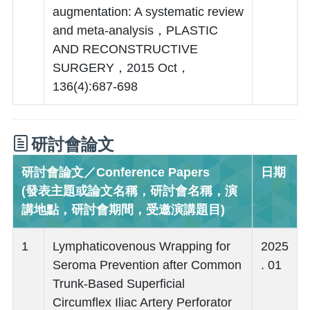
augmentation: A systematic review
and meta-analysis，PLASTIC
AND RECONSTRUCTIVE
SURGERY，2015 Oct，
136(4):687-698
研討會論文
研討會論文／Conference Papers
日期
(發表主題或論文名稱，研討會名稱，演
講地點，研討會期間，受邀演講題目)
1
Lymphaticovenous Wrapping for
2025
Seroma Prevention after Common
. 01
Trunk-Based Superficial
Circumflex Iliac Artery Perforator