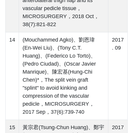
anterolateral thigh flap and its
vascular pedicle tissue，
MICROSURGERY，2018 Oct，
38(7):821-822
14
(Mouchammed Agko)、劉恩瑋
2017
(En-Wei Liu)、(Tony C.T.
. 09
Huang)、(Federico Lo Torto)、
(Pedro Ciudad)、(Oscar Javier
Manrique)、陳宏基(Hung-Chi
Chen)*，The split vein graft
"splint" to avoid kinking and
compression of the vascular
pedicle，MICROSURGERY，
2017 Sep，37(6):739-740
15
黃宗君(Tsung-Chun Huang)、鄭宇
2017