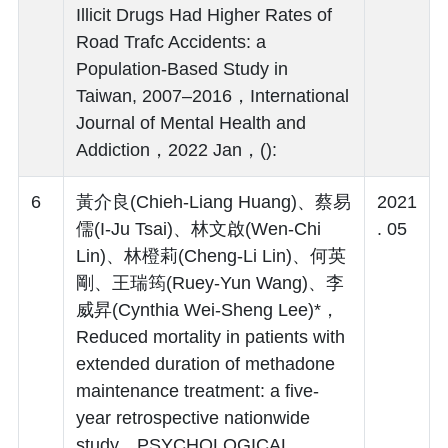
Illicit Drugs Had Higher Rates of
Road Trafc Accidents: a
Population‐Based Study in
Taiwan, 2007–2016，International
Journal of Mental Health and
Addiction，2022 Jan，():
6
黃介良(Chieh-Liang Huang)、蔡易
2021
儒(I-Ju Tsai)、林文啟(Wen-Chi
. 05
Lin)、林橙莉(Cheng-Li Lin)、何英
剛、王瑞筠(Ruey-Yun Wang)、李
威昇(Cynthia Wei-Sheng Lee)*，
Reduced mortality in patients with
extended duration of methadone
maintenance treatment: a five-
year retrospective nationwide
study，PSYCHOLOGICAL