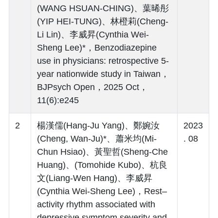
(WANG HSUAN-CHING)、葉晞彤
(YIP HEI-TUNG)、林橙莉(Cheng-
Li Lin)、李威昇(Cynthia Wei-
Sheng Lee)*，Benzodiazepine
use in physicians: retrospective 5-
year nationwide study in Taiwan，
BJPsych Open，2025 Oct，
11(6):e245
2
楊漢儒(Hang-Ju Yang)、鄭婉汝
2023
(Cheng, Wan-Ju)*、蕭米均(Mi-
. 08
Chun Hsiao)、黃聖哲(Sheng-Che
Huang)、(Tomohide Kubo)、杭良
文(Liang-Wen Hang)、李威昇
(Cynthia Wei-Sheng Lee)，Rest–
activity rhythm associated with
depressive symptom severity and