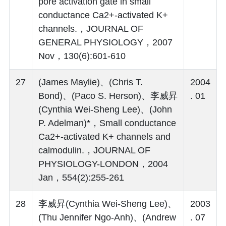
pore activation gate in small
conductance Ca2+-activated K+
channels.，JOURNAL OF
GENERAL PHYSIOLOGY，2007
Nov，130(6):601-610
27
(James Maylie)、(Chris T.
2004
Bond)、(Paco S. Herson)、李威昇
. 01
(Cynthia Wei-Sheng Lee)、(John
P. Adelman)*，Small conductance
Ca2+-activated K+ channels and
calmodulin.，JOURNAL OF
PHYSIOLOGY-LONDON，2004
Jan，554(2):255-261
28
李威昇(Cynthia Wei-Sheng Lee)、
2003
(Thu Jennifer Ngo-Anh)、(Andrew
. 07