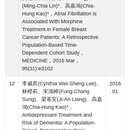
(Ming-Chia Lin)*、高嘉鴻(Chia-
Hung Kao)*，Atrial Fibrillation is
Associated With Morphine
Treatment in Female Breast
Cancer Patients: A Retrospective
Population-Based Time-
Dependent Cohort Study，
MEDICINE，2016 Mar，
95(11):e3102
12
李威昇(Cynthia Wei-Sheng Lee)、
2016
林橙莉、宋鴻樟(Fung-Chang
. 01
Sung)、梁基安(Ji-An Liang)、高嘉
鴻(Chia-Hung Kao)*，
Antidepressant Treatment and
Risk of Dementia: A Population-