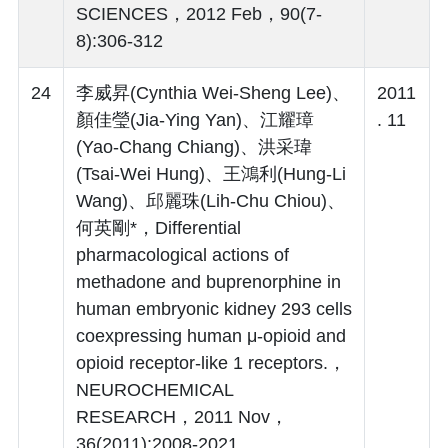
SCIENCES，2012 Feb，90(7-
8):306-312
24
李威昇(Cynthia Wei-Sheng Lee)、
2011
顏佳瑩(Jia-Ying Yan)、江耀璋
. 11
(Yao-Chang Chiang)、洪采瑋
(Tsai-Wei Hung)、王鴻利(Hung-Li
Wang)、邱麗珠(Lih-Chu Chiou)、
何英剛*，Differential
pharmacological actions of
methadone and buprenorphine in
human embryonic kidney 293 cells
coexpressing human μ-opioid and
opioid receptor-like 1 receptors.，
NEUROCHEMICAL
RESEARCH，2011 Nov，
36(2011):2008-2021