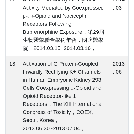
Activity Mediated by Coexpressed
. 03
μ-, κ-Opioid and Nociceptin
Receptors Following
Buprenorphine Exposure，第29屆
生物醫學聯合學術年會，國防醫學
院，2014.03.15~2014.03.16，
13
Activation of G Protein-Coupled
2013
Inwardly Rectifying K+ Channels
. 06
in Human Embryonic Kidney 293
Cells Coexpressing μ-Opioid and
Opioid Receptor-like 1
Receptors，The XIII International
Congress of Toxicity，COEX,
Seoul, Korea，
2013.06.30~2013.07.04，