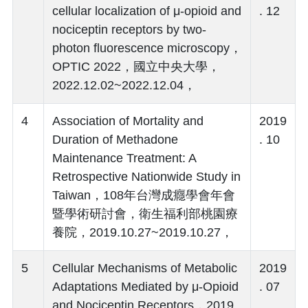
cellular localization of μ-opioid and
. 12
nociceptin receptors by two-
photon fluorescence microscopy，
OPTIC 2022，國立中央大學，
2022.12.02~2022.12.04，
4
Association of Mortality and
2019
Duration of Methadone
. 10
Maintenance Treatment: A
Retrospective Nationwide Study in
Taiwan，108年台灣成癮學會年會
暨學術研討會，衛生福利部桃園療
養院，2019.10.27~2019.10.27，
5
Cellular Mechanisms of Metabolic
2019
Adaptations Mediated by μ-Opioid
. 07
and Nociceptin Receptors，2019