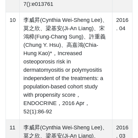
7():e013761
10
李威昇(Cynthia Wei-Sheng Lee)、
2016
莫之欣、梁基安(Ji-An Liang)、宋
. 04
鴻樟(Fung-Chang Sung)、許重義
(Chung Y. Hsu)、高嘉鴻(Chia-
Hung Kao)*，Increased
osteoporosis risk in
dermatomyositis or polymyositis
independent of the treatments: a
population-based cohort study
with propensity score，
ENDOCRINE，2016 Apr，
52(1):86-92
11
李威昇(Cynthia Wei-Sheng Lee)、
2016
莫之欣、梁基安(Ji-An Liang)、
. 03