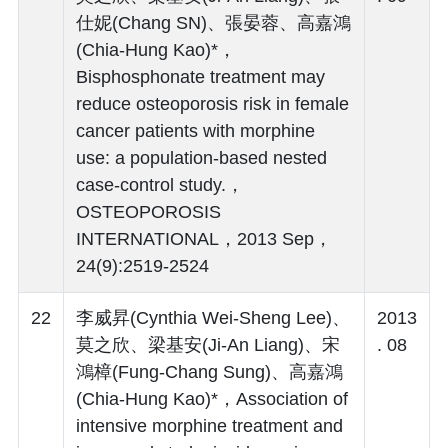
仕妮(Chang SN)、張晏蓉、高嘉鴻
(Chia-Hung Kao)*，
Bisphosphonate treatment may
reduce osteoporosis risk in female
cancer patients with morphine
use: a population-based nested
case-control study.，
OSTEOPOROSIS
INTERNATIONAL，2013 Sep，
24(9):2519-2524
22
李威昇(Cynthia Wei-Sheng Lee)、
2013
莫之欣、梁基安(Ji-An Liang)、宋
. 08
鴻樟(Fung-Chang Sung)、高嘉鴻
(Chia-Hung Kao)*，Association of
intensive morphine treatment and