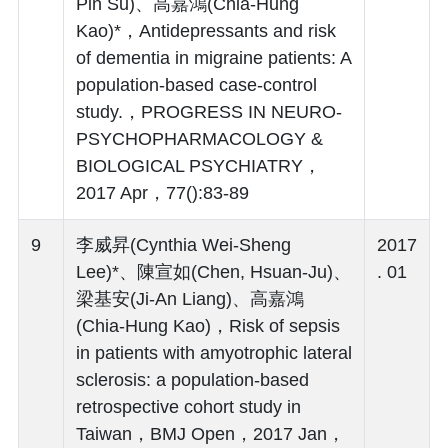
Pin Su)、高嘉鴻(Chia-Hung
Kao)*，Antidepressants and risk
of dementia in migraine patients: A
population-based case-control
study.，PROGRESS IN NEURO-
PSYCHOPHARMACOLOGY &
BIOLOGICAL PSYCHIATRY，
2017 Apr，77():83-89
9
李威昇(Cynthia Wei-Sheng
2017
Lee)*、陳宣如(Chen, Hsuan-Ju)、
. 01
梁基安(Ji-An Liang)、高嘉鴻
(Chia-Hung Kao)，Risk of sepsis
in patients with amyotrophic lateral
sclerosis: a population-based
retrospective cohort study in
Taiwan，BMJ Open，2017 Jan，