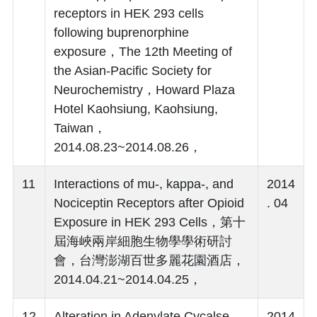
receptors in HEK 293 cells
following buprenorphine
exposure，The 12th Meeting of
the Asian-Pacific Society for
Neurochemistry，Howard Plaza
Hotel Kaohsiung, Kaohsiung,
Taiwan，
2014.08.23~2014.08.26，
11
Interactions of mu-, kappa-, and
2014
Nociceptin Receptors after Opioid
. 04
Exposure in HEK 293 Cells，第十
屆海峽兩岸細胞生物學學術研討
會，台灣澎湖百世多麗花園酒店，
2014.04.21~2014.04.25，
12
Alteration in Adenylate Cycalse
2014