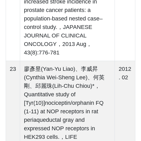
increased stroke incidence in
prostate cancer patients: a
population-based nested case–
control study.，JAPANESE
JOURNAL OF CLINICAL
ONCOLOGY，2013 Aug，
43(8):776-781
23
廖彥昱(Yan-Yu Liao)、李威昇
2012
(Cynthia Wei-Sheng Lee)、何英
. 02
剛、邱麗珠(Lih-Chu Chiou)*，
Quantitative study of
[Tyr(10)]nociceptin/orphanin FQ
(1-11) at NOP receptors in rat
periaqueductal gray and
expressed NOP receptors in
HEK293 cells.，LIFE