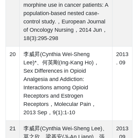
morphine use in cancer patients: A
population-based nested case-
control study.，European Journal
of Oncology Nursing，2014 Jun，
18(3):295-298
20
李威昇(Cynthia Wei-Sheng
2013
Lee)*、何英剛(Ing-Kang Ho)，
. 09
Sex Differences in Opioid
Analgesia and Addiction:
Interactions among Opioid
Receptors and Estrogen
Receptors，Molecular Pain，
2013 Sep，9(1):1-10
21
李威昇(Cynthia Wei-Sheng Lee)、
2013
莫之欣、梁基安(Ji-An Liang)、張
. 09