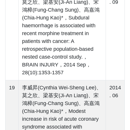
莫之欣、梁基安(Ji-An Liang)、宋
. 09
鴻樟(Fung-Chang Sung)、高嘉鴻
(Chia-Hung Kao)*，Subdural
haemorrhage is associated with
recent morphine treatment in
patients with cancer: A
retrospective population-based
nested case-control study.，
BRAIN INJURY，2014 Sep，
28(10):1353-1357
19
李威昇(Cynthia Wei-Sheng Lee)、
2014
莫之欣、梁基安(Ji-An Liang)、宋
. 06
鴻樟(Fung-Chang Sung)、高嘉鴻
(Chia-Hung Kao)*，Modest
increase in risk of acute coronary
syndrome associated with