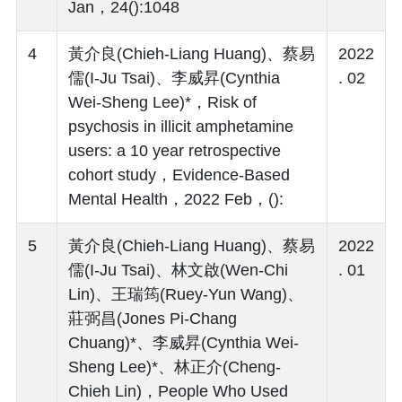
Jan，24():1048
4
黃介良(Chieh-Liang Huang)、蔡易
2022
儒(I-Ju Tsai)、李威昇(Cynthia
. 02
Wei-Sheng Lee)*，Risk of
psychosis in illicit amphetamine
users: a 10 year retrospective
cohort study，Evidence-Based
Mental Health，2022 Feb，():
5
黃介良(Chieh-Liang Huang)、蔡易
2022
儒(I-Ju Tsai)、林文啟(Wen-Chi
. 01
Lin)、王瑞筠(Ruey-Yun Wang)、
莊弼昌(Jones Pi-Chang
Chuang)*、李威昇(Cynthia Wei-
Sheng Lee)*、林正介(Cheng-
Chieh Lin)，People Who Used