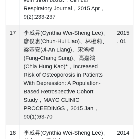
Respiratory Journal，2015 Apr，
9(2):233-237
17
李威昇(Cynthia Wei-Sheng Lee)、
2015
廖俊惠(Chun-Hui Liao)、林橙莉、
. 01
梁基安(Ji-An Liang)、宋鴻樟
(Fung-Chang Sung)、高嘉鴻
(Chia-Hung Kao)*，Increased
Risk of Osteoporosis in Patients
With Depression: A Population-
Based Retrospective Cohort
Study，MAYO CLINIC
PROCEEDINGS，2015 Jan，
90(1):63-70
18
李威昇(Cynthia Wei-Sheng Lee)、
2014