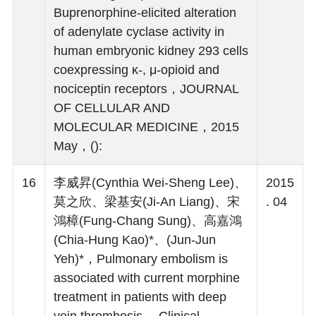
Buprenorphine-elicited alteration
of adenylate cyclase activity in
human embryonic kidney 293 cells
coexpressing κ-, μ-opioid and
nociceptin receptors，JOURNAL
OF CELLULAR AND
MOLECULAR MEDICINE，2015
May，():
16
李威昇(Cynthia Wei-Sheng Lee)、
2015
莫之欣、梁基安(Ji-An Liang)、宋
. 04
鴻樟(Fung-Chang Sung)、高嘉鴻
(Chia-Hung Kao)*、(Jun-Jun
Yeh)*，Pulmonary embolism is
associated with current morphine
treatment in patients with deep
vein thrombosis.，Clinical