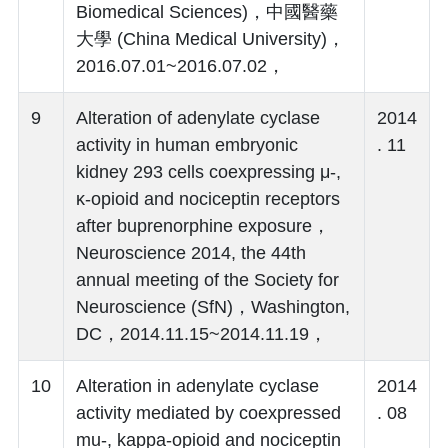
Biomedical Sciences)，中國醫藥
大學 (China Medical University)，
2016.07.01~2016.07.02，
9
Alteration of adenylate cyclase
2014
activity in human embryonic
. 11
kidney 293 cells coexpressing μ-,
κ-opioid and nociceptin receptors
after buprenorphine exposure，
Neuroscience 2014, the 44th
annual meeting of the Society for
Neuroscience (SfN)，Washington,
DC，2014.11.15~2014.11.19，
10
Alteration in adenylate cyclase
2014
activity mediated by coexpressed
. 08
mu-, kappa-opioid and nociceptin