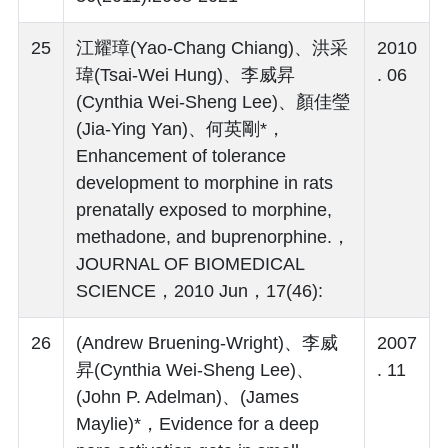
25
江耀璋(Yao-Chang Chiang)、洪采
2010
瑋(Tsai-Wei Hung)、李威昇
. 06
(Cynthia Wei-Sheng Lee)、顏佳瑩
(Jia-Ying Yan)、何英剛*，
Enhancement of tolerance
development to morphine in rats
prenatally exposed to morphine,
methadone, and buprenorphine.，
JOURNAL OF BIOMEDICAL
SCIENCE，2010 Jun，17(46):
26
(Andrew Bruening-Wright)、李威
2007
昇(Cynthia Wei-Sheng Lee)、
. 11
(John P. Adelman)、(James
Maylie)*，Evidence for a deep