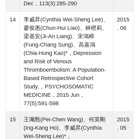
Dec，113(3):285-290
14
李威昇(Cynthia Wei-Sheng Lee)、
2015
廖俊惠(Chun-Hui Liao)、林橙莉、
. 06
梁基安(Ji-An Liang)、宋鴻樟
(Fung-Chang Sung)、高嘉鴻
(Chia-Hung Kao)*，Depression
and Risk of Venous
Thromboembolism: A Population-
Based Retrospective Cohort
Study.，PSYCHOSOMATIC
MEDICINE，2015 Jun，
77(5):591-598
15
王珮甄(Pei-Chen Wang)、何英剛
2015
(Ing-Kang Ho)、李威昇(Cynthia
. 05
Wei-Sheng Lee)*，