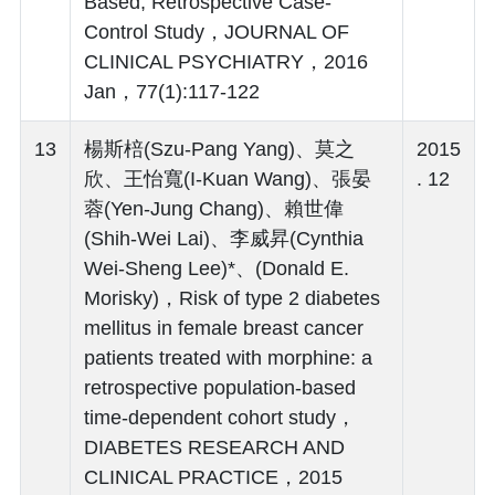
Based, Retrospective Case-
Control Study，JOURNAL OF
CLINICAL PSYCHIATRY，2016
Jan，77(1):117-122
13
楊斯棓(Szu-Pang Yang)、莫之
2015
欣、王怡寬(I-Kuan Wang)、張晏
. 12
蓉(Yen-Jung Chang)、賴世偉
(Shih-Wei Lai)、李威昇(Cynthia
Wei-Sheng Lee)*、(Donald E.
Morisky)，Risk of type 2 diabetes
mellitus in female breast cancer
patients treated with morphine: a
retrospective population-based
time-dependent cohort study，
DIABETES RESEARCH AND
CLINICAL PRACTICE，2015