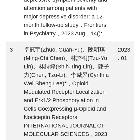
attention among patients with
major depressive disorder: a 12-
month follow-up study，Frontiers
in Psychiatry，2023 Aug，14():
3
卓冠宇(Zhuo, Guan-Yu)、陳明琪
2023
(Ming-Chi Chen)、林諮榆(Tzu-Yu
. 01
Lin)、林詩婷(Shih-Ting Lin)、陳子
力(Chen, Tzu-Li)、李威昇(Cynthia
Wei-Sheng Lee)*，Opioid-
Modulated Receptor Localization
and Erk1/2 Phosphorylation in
Cells Coexpressing μ-Opioid and
Nociceptin Receptors，
INTERNATIONAL JOURNAL OF
MOLECULAR SCIENCES，2023