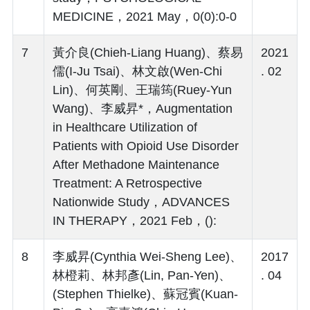
MEDICINE，2021 May，0(0):0-0
7
黃介良(Chieh-Liang Huang)、蔡易
2021
儒(I-Ju Tsai)、林文啟(Wen-Chi
. 02
Lin)、何英剛、王瑞筠(Ruey-Yun
Wang)、李威昇*，Augmentation
in Healthcare Utilization of
Patients with Opioid Use Disorder
After Methadone Maintenance
Treatment: A Retrospective
Nationwide Study，ADVANCES
IN THERAPY，2021 Feb，():
8
李威昇(Cynthia Wei-Sheng Lee)、
2017
林橙莉、林邦彥(Lin, Pan-Yen)、
. 04
(Stephen Thielke)、蘇冠賓(Kuan-