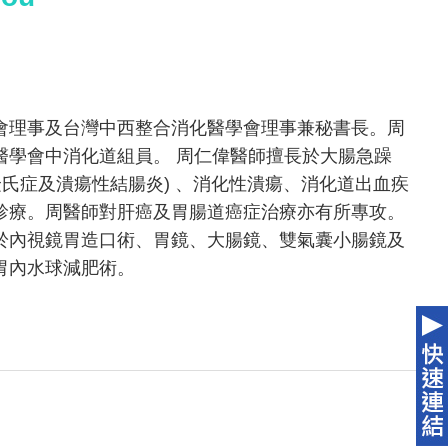
會理事及台灣中西整合消化醫學會理事兼秘書長。周
醫學會中消化道組員。 周仁偉醫師擅長於大腸急躁
隆氏症及潰瘍性結腸炎) 、消化性潰瘍、消化道出血疾
診療。周醫師對肝癌及胃腸道癌症治療亦有所專攻。
於內視鏡胃造口術、胃鏡、大腸鏡、雙氣囊小腸鏡及
胃內水球減肥術。