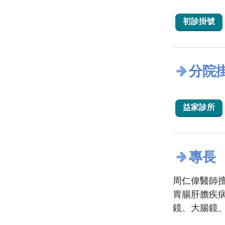
初診掛號
分院
益家診所
專長
周仁偉醫師擅
胃腸肝膽疾
鏡、大腸鏡