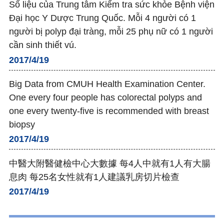
Số liệu của Trung tâm Kiểm tra sức khỏe Bệnh viện
Đại học Y Dược Trung Quốc. Mỗi 4 người có 1
người bị polyp đại tràng, mỗi 25 phụ nữ có 1 người
cần sinh thiết vú.
2017/4/19
Big Data from CMUH Health Examination Center.
One every four people has colorectal polyps and
one every twenty-five is recommended with breast
biopsy
2017/4/19
中醫大附醫健檢中心大數據 每4人中就有1人有大腸
息肉 每25名女性就有1人建議乳房切片檢查
2017/4/19