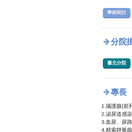
學術研討
分院
臺北分院
專長
1.攝護腺(前
2.泌尿道感
3.血尿、尿
4.精索靜脈