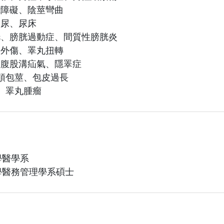
能障礙、陰莖彎曲
夜尿、尿床
胱、膀胱過動症、間質性膀胱炎
道外傷、睪丸扭轉
人腹股溝疝氣、隱睪症
箝頓包莖、包皮過長
腫、睪丸腫瘤
學醫學系
學醫務管理學系碩士