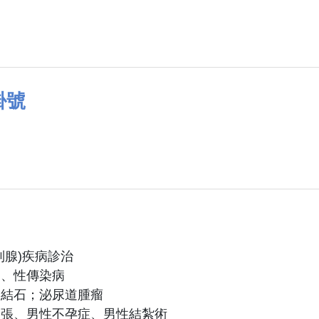
掛號
列腺)疾病診治
染、性傳染病
路結石；泌尿道腫瘤
曲張、男性不孕症、男性結紮術