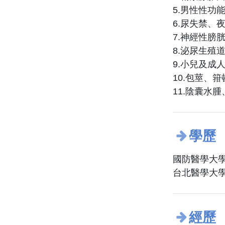
5.男性性功
6.尿失禁、
7.神經性膀
8.泌尿生殖
9.小兒及成
10.包莖、
11.陰囊水
學歷
國防醫學大
台北醫學大
經歷