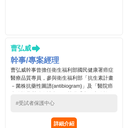
曹弘威
幹事/專案經理
曹弘威幹事曾擔任衛生福利部國民健康署癌症
醫療品質專員，參與衛生福利部「抗生素計畫
－菌株抗藥性圖譜(antibiogram)」及「醫院癌
症篩檢品質精進計畫」，榮獲「大腸癌篩檢
王」及「口腔癌篩檢王」第一名，並曾擔任抗
#受試者保護中心
生素管理人員，協助所屬醫院榮獲抗生素計畫
認證醫院資格、優質醫院第二名、團體卓越獎
詳細介紹
第三名等獎項，同時考取「ACLS(高級心臟救