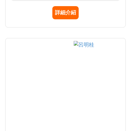
「人類基因圖組之倫理法律社會涵意」之科際
詳細介紹
和跨文化的綜合研究、建置台灣生物資料庫先
期規畫、中區區域性研究倫理中心建置計畫等
大型研究計畫，並經常在中部地區各大學院校
主講研究倫理的各項議題，宣導受試者保護的
理念及相關規範