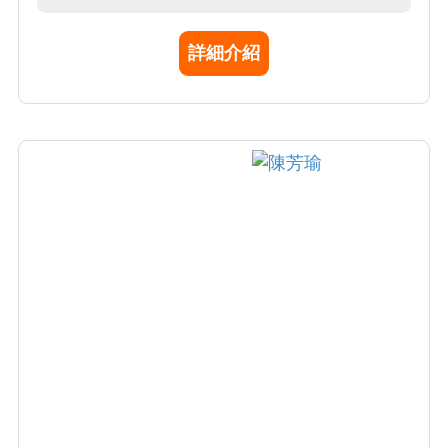
學位，目前亦任教於中國醫藥大學生物醫學研
究所。 專長領域：臨床神經生理學及動作障礙
詳細介紹
疾病。發表之文章多半與動作準備電位以及磁
刺激誘發之大腦皮質可塑性有關。