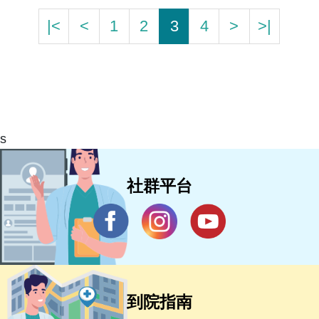
|<
<
1
2
3
4
>
>|
s
社群平台
到院指南