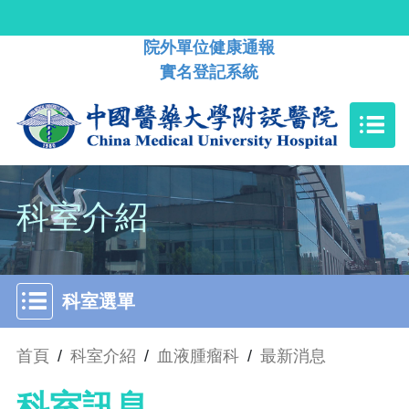
院外單位健康通報
實名登記系統
科室介紹
科室選單
首頁
/
科室介紹
/
血液腫瘤科
/
最新消息
科室訊息