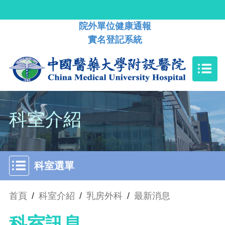
院外單位健康通報
實名登記系統
科室介紹
科室選單
首頁
/
科室介紹
/
乳房外科
/
最新消息
科室訊息