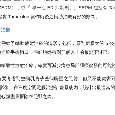
ERM），或『 專一性 ER 抑制劑』。SERM 包括有 Tamo
實 Tamoxifen 當作術後之輔助治療有好的效果。
射治療
後需給予輔助放射治療的情形，包括：原乳房腫大於 5 
胞靠近手術切口；癌細胞轉移到三個以上的腋窩下淋巴。
加輔助性放射治療，確實可減少病患局部腫瘤復發的可能性
時要考慮到整個乳房或整個胸壁之照射，但又不能傷害到正
tor) 的影像，在三度空間電腦治療計畫系統內，設計出最
把心臟盡量摒除在照野之內。