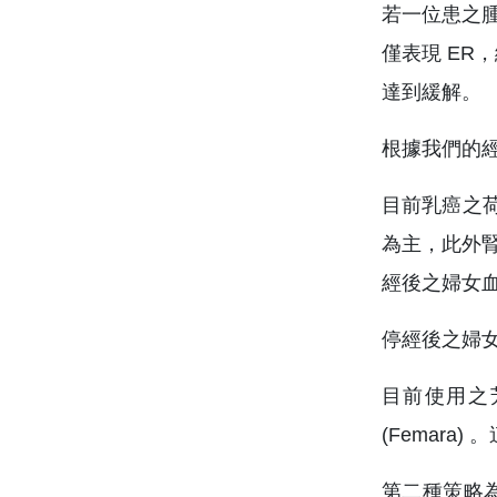
若一位患之腫
僅表現 ER
達到緩解。
根據我們的經
目前乳癌之
為主，此外腎
經後之婦女
停經後之婦
目前使用之芳香脢
(Femar
第二種策略為