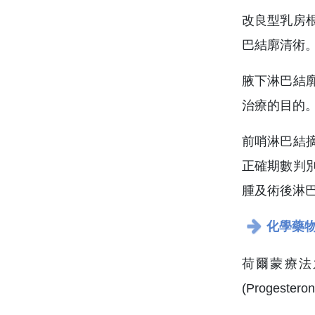
改良型乳房
巴結廓清術
腋下淋巴結
治療的目的
前哨淋巴結
正確期數判
腫及術後淋
化學藥
荷爾蒙療法之
(Proges