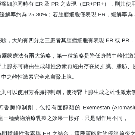
瘤細胞同時有 ER 及 PR 之表現（ER+PR+），則其
，緩解率約為 25-30%；若腫瘤細胞僅表現 PR，緩解率為 
驗，大約有四分之三患者其腫瘤細胞有表現 ER 或 P
荷爾蒙療法有兩大策略，第一種策略是降低身體中雌性激
上腺亦可藉由生成雄性激素再經由存在於肝臟、脂肪、肌肉及
血中之雌性激素完全來自腎上腺。
女則可以使用芳香脢抑制劑，使得腎上腺生成之雄性激素
抑制劑，包括有固醇類的 Exemestan (Aromasin) 及非固醇
a) 。這三種藥物治療乳癌之效果一樣好，只是副作用不同 。
阻斷雌性激素與 ER 之結合，這種策略對於停經前後之