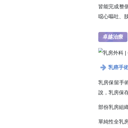
皆能完成整
噁心嘔吐、
卓越治療
乳癌手
乳房保留手術
說，乳房保存
部份乳房組
單純性全乳