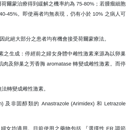
使用荷爾蒙治療得到緩解之機率約為 75-80%；若腫瘤細胞
40-45%。即使兩者均無表現，仍有小於 10% 之病人可
R，因此絕大部分之患者均有機會接受荷爾蒙療法。
素之生成：停經前之婦女身體中雌性激素來源為以卵巢
卵巢之芳香脢 aromatase 轉變成雌性激素。而停
無法轉變成雌性激素。
類的 Anastrazole (Arimidex) 和 Letrazole
婦女均適用。目前使用之藥物包括 『選擇性 ER 調節