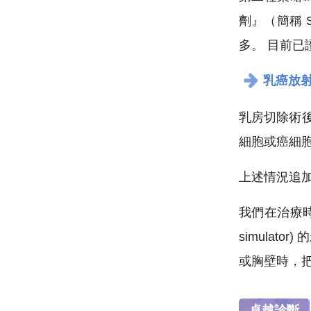
劑』（簡稱 S
多。 目前已證
乳癌放
乳房切除術
細胞或癌細
上述情況追
我們在治療
simula
或胸壁時，
卓越診斷