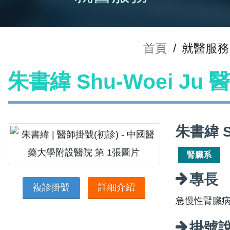
首頁
/
就醫服務
朱書緯 Shu-Woei Ju
朱書緯 S
腎臟系
專長
複診掛號
詳細介紹
急慢性腎臟
掛號