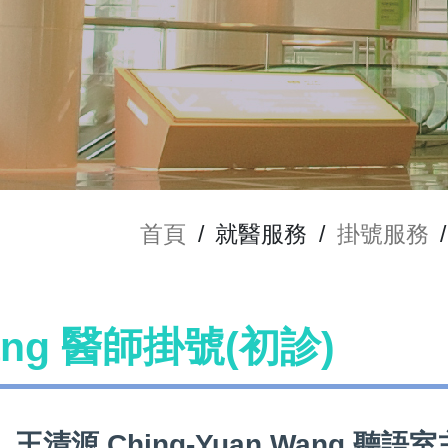
首頁
/
就醫服務
/
掛號服務
/
Wang 醫師掛號(初診)
王清源 Ching-Yuan Wang 聽語