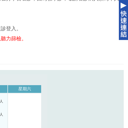
複診登入。
兒聽力篩檢。