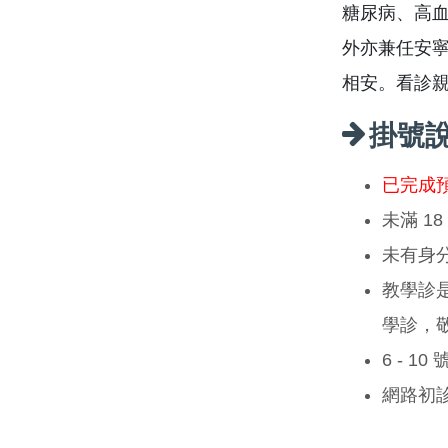
糖尿病、高
外亦兼任安
相安。看診
掛號
已完成
未滿 1
未有身
教學診
學診，
6 - 1
網路初