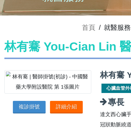
首頁
/
就醫服務
林有騫 You-Cian Lin
林有騫 Y
心臟血管外
專長
複診掛號
詳細介紹
達文西心臟
冠狀動脈繞