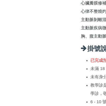
心臟瓣膜修
心律不整燒
主動脈剝離
主動脈疾病
胸、腹主動
掛號
已完成
未滿 1
未有身
教學診
學診，
6 - 1