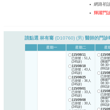
網路初
輝躍門