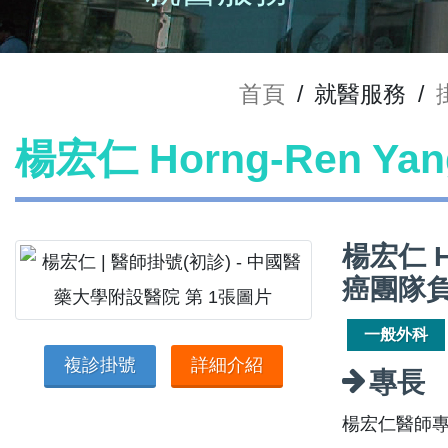
首頁
/
就醫服務
/
楊宏仁 Horng-Ren Y
楊宏仁 H
癌團隊
一般外科
複診掛號
詳細介紹
專長
楊宏仁醫師專