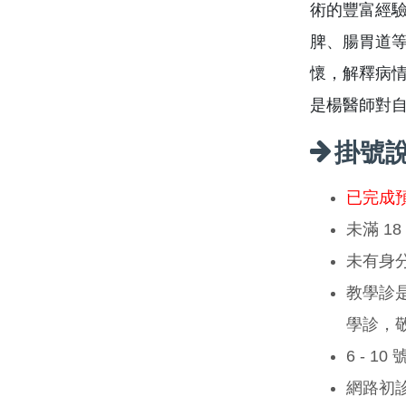
術的豐富經驗
脾、腸胃道
懷，解釋病
是楊醫師對
掛號
已完成
未滿 1
未有身
教學診
學診，
6 - 1
網路初