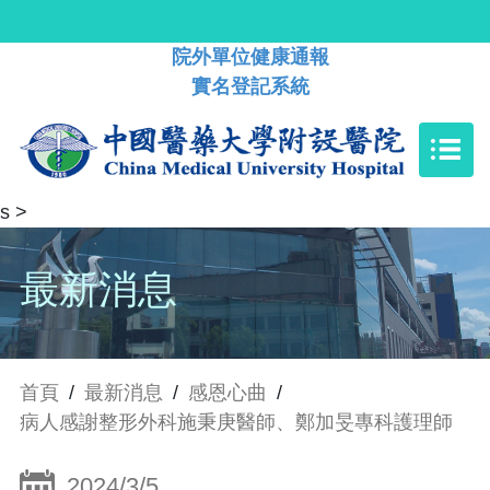
院外單位健康通報
實名登記系統
s
>
最新消息
首頁
/
最新消息
/
感恩心曲
/
病人感謝整形外科施秉庚醫師、鄭加旻專科護理師
2024/3/5